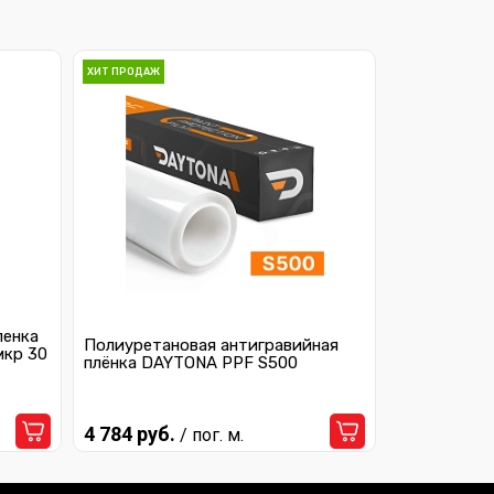
ХИТ ПРОДАЖ
ленка
Полиуретановая антигравийная
мкр 30
плёнка DAYTONA PPF S500
4 784 руб.
/ пог. м.