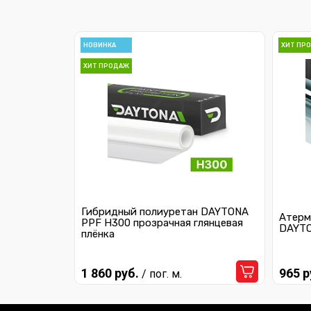
НОВИНКА
ХИТ ПР
ХИТ ПРОДАЖ
Гибридный полиуретан DAYTONA
Атерм
PPF H300 прозрачная глянцевая
DAYTO
плёнка
1 860 руб.
965 р
/ пог. м.