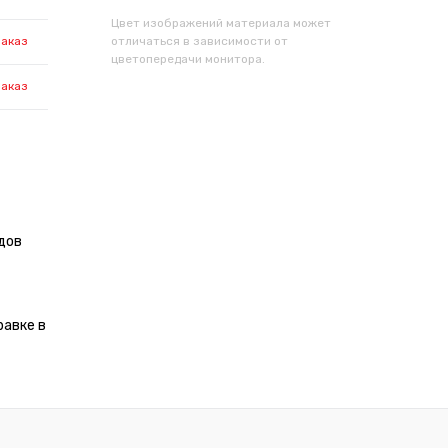
Цвет изображений материала может
заказ
отличаться в зависимости от
цветопередачи монитора.
заказ
дов
равке в