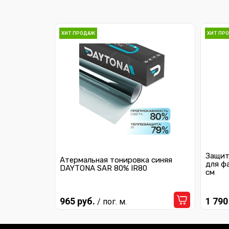
ХИТ ПРОДАЖ
ХИТ ПР
Защит
Атермальная тонировка синяя
для ф
DAYTONA SAR 80% IR80
см
965 руб.
1 790
/ пог. м.