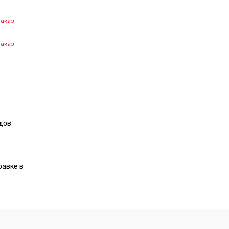
заказ
заказ
дов
равке в