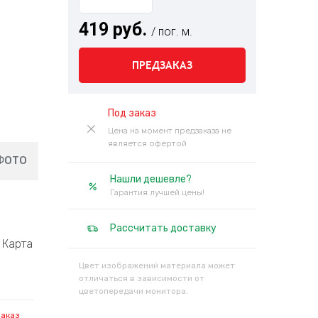
419 руб.
/ пог. м.
ПРЕДЗАКАЗ
Под заказ
Цена на момент предзаказа не
является офертой
ФОТО
Нашли дешевле?
Гарантия лучшей цены!
Рассчитать доставку
Карта
Цвет изображений материала может
отличаться в зависимости от
цветопередачи монитора.
заказ