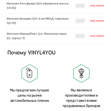
Магазин Алтуфьево (Алтуфьевское шоссе
под заказ
|
|
|
|
|
|
|
37с10)
Магазин Кунцево (55-й км МКАД, павильон
под заказ
|
|
|
|
|
|
|
32/10)
Магазин ЮжныйПорт (ул. Южнопортовая
под заказ
|
|
|
|
|
|
|
22, корпус 1)
Почему VINYL4YOU
Мы предлагаем лучшие
Мы являемся
цены на рынке
производителями и
автомобильных пленок
представителями
продаваемых брендов