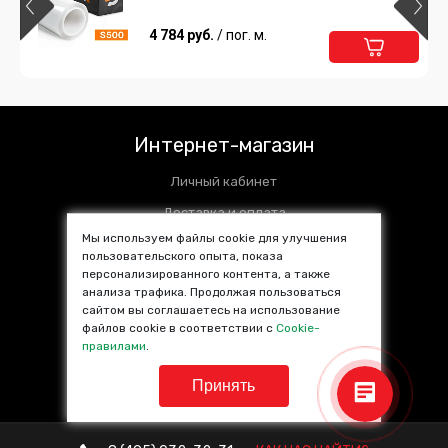
4 784 руб.
/ пог. м.
Интернет-магазин
Личный кабинет
Доставка и оплата
Мы используем файлы cookie для улучшения
Установочные центры
пользовательского опыта, показа
персонализированного контента, а также
Контакты
анализа трафика. Продолжая пользоваться
SALE %
сайтом вы соглашаетесь на использование
файлов cookie в соответствии с
Cookie-
Популярные товары
правилами
.
Принять