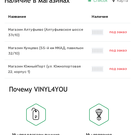
Наличие в магазинах
Список
Карта
Название
Наличие
Магазин Алтуфьево (Алтуфьевское шоссе
под заказ
|
|
|
|
|
|
|
37с10)
Магазин Кунцево (55-й км МКАД, павильон
под заказ
|
|
|
|
|
|
|
32/10)
Магазин ЮжныйПорт (ул. Южнопортовая
под заказ
|
|
|
|
|
|
|
22, корпус 1)
Почему VINYL4YOU