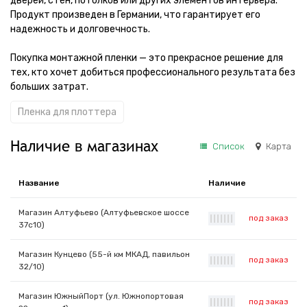
дверей, стен, потолков или других элементов интерьера.
Продукт произведен в Германии, что гарантирует его
надежность и долговечность.
Покупка монтажной пленки — это прекрасное решение для
тех, кто хочет добиться профессионального результата без
больших затрат.
Пленка для плоттера
Наличие в магазинах
Список
Карта
Название
Наличие
Магазин Алтуфьево (Алтуфьевское шоссе
под заказ
|
|
|
|
|
|
|
37с10)
Магазин Кунцево (55-й км МКАД, павильон
под заказ
|
|
|
|
|
|
|
32/10)
Магазин ЮжныйПорт (ул. Южнопортовая
под заказ
|
|
|
|
|
|
|