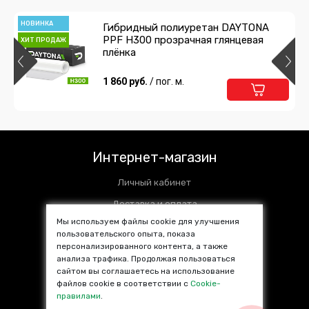
Подробнее
В корзину
НОВИНКА
Гибридный полиуретан DAYTONA
PPF H300 прозрачная глянцевая
ХИТ ПРОДАЖ
Пульверизатор 1л
плёнка
1 056 руб.
1 860 руб.
/ шт
/ пог. м.
Подробнее
В корзину
Универсальный очиститель -
Антиклей VINYL4YOU
Интернет-магазин
1 840 руб.
/ шт
Личный кабинет
Подробнее
В корзину
Доставка и оплата
Мы используем файлы cookie для улучшения
Установочные центры
пользовательского опыта, показа
персонализированного контента, а также
Контакты
Лезвия Tajima
анализа трафика. Продолжая пользоваться
SALE %
сайтом вы соглашаетесь на использование
308 руб.
/ упак.
файлов cookie в соответствии с
Cookie-
Популярные товары
правилами
.
Подробнее
В корзину