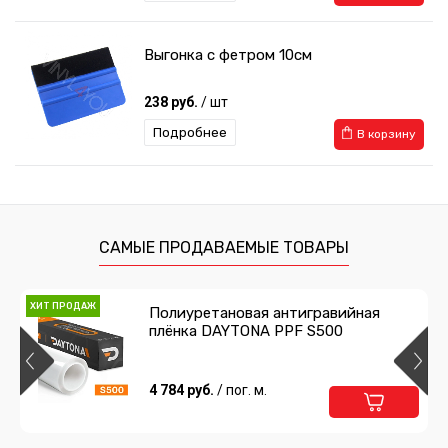
Выгонка с фетром 10см
238 руб.
/ шт
Подробнее
В корзину
Пульверизатор 1л
1 056 руб.
/ шт
САМЫЕ ПРОДАВАЕМЫЕ ТОВАРЫ
Подробнее
В корзину
ХИТ ПРОДАЖ
Полиуретановая антигравийная
плёнка DAYTONA PPF S500
Ручка для прокалывания пузырей
358 руб.
4 784 руб.
/ шт
/ пог. м.
Подробнее
В корзину