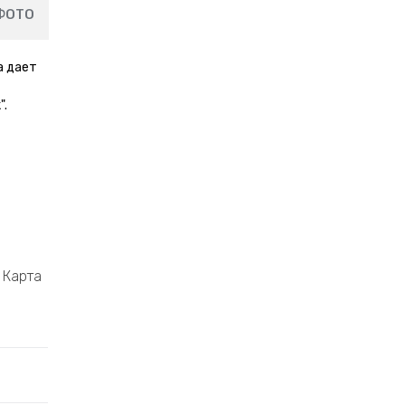
ФОТО
а дает
".
Карта