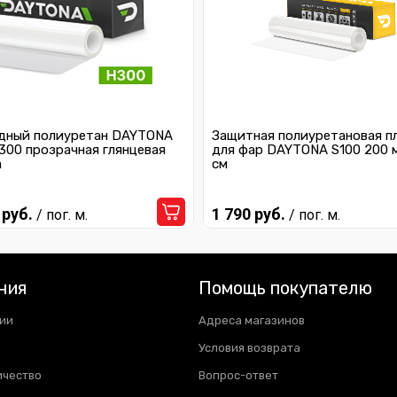
дный полиуретан DAYTONA
Защитная полиуретановая п
300 прозрачная глянцевая
для фар DAYTONA S100 200 
а
см
 руб.
1 790 руб.
/ пог. м.
/ пог. м.
ния
Помощь покупателю
ии
Адреса магазинов
Условия возврата
ичество
Вопрос-ответ