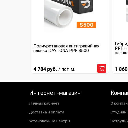
Гибри
Полиуретановая антигравийная
PPF H
плёнка DAYTONA PPF S500
плёнк
4 784 руб.
1 860
/ пог. м.
Интернет-магазин
Компа
Личный кабинет
О компан
Доставка и оплата
Студиям
Установочные центры
Сотрудн