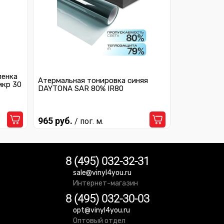
ленка
Атермальная тонировка синяя
мкр 30
DAYTONA SAR 80% IR80
965 руб.
/ пог. м.
8 (495) 032-32-31
sale@vinyl4you.ru
Интернет-магазин
8 (495) 032-30-03
opt@vinyl4you.ru
Оптовый отдел