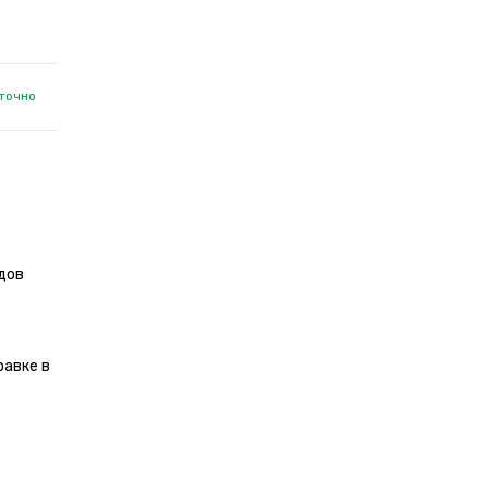
точно
дов
равке в