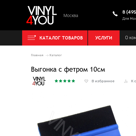
8 (49
Москва
Для Мо
КАТАЛОГ ТОВАРОВ
УСЛУГИ
О ко
Главная
Каталог
Выгонка с фетром 10см
В избранное
К 