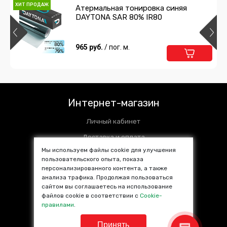
ХИТ ПРОДАЖ
Атермальная тонировка синяя
DAYTONA SAR 80% IR80
Ручка для прокалывания пузырей
358 руб.
965 руб.
/ шт
/ пог. м.
Подробнее
В корзину
Нож улитка
Интернет-магазин
298 руб.
/ шт
Личный кабинет
Подробнее
В корзину
Доставка и оплата
Мы используем файлы cookie для улучшения
Установочные центры
пользовательского опыта, показа
персонализированного контента, а также
Контакты
Выгонка 3М мягкая
анализа трафика. Продолжая пользоваться
SALE %
сайтом вы соглашаетесь на использование
178 руб.
/ шт
файлов cookie в соответствии с
Cookie-
Популярные товары
правилами
.
Подробнее
В корзину
Принять