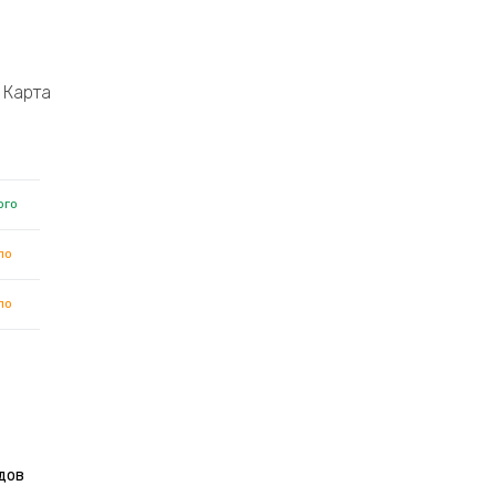
Карта
ого
ло
ло
дов