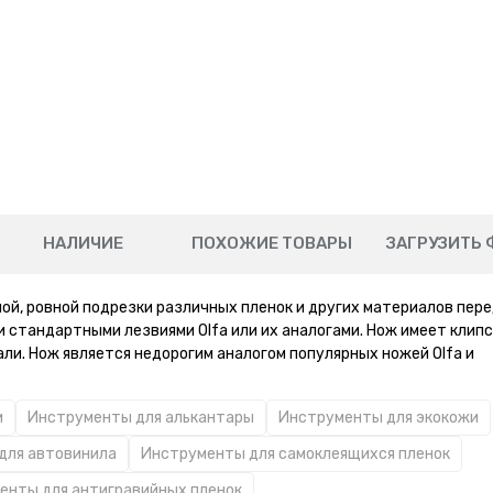
НАЛИЧИЕ
ПОХОЖИЕ ТОВАРЫ
ЗАГРУЗИТЬ 
ой, ровной подрезки различных пленок и других материалов пере
 стандартными лезвиями Olfa или их аналогами. Нож имеет клипс
али. Нож является недорогим аналогом популярных ножей Olfa и
и
Инструменты для алькантары
Инструменты для экокожи
для автовинила
Инструменты для самоклеящихся пленок
енты для антигравийных пленок