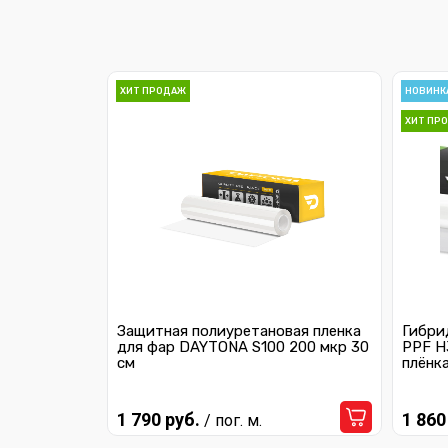
ХИТ ПРОДАЖ
НОВИНК
ХИТ ПР
Защитная полиуретановая пленка
Гибри
для фар DAYTONA S100 200 мкр 30
PPF H
см
плёнк
1 790 руб.
1 860
/ пог. м.