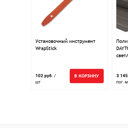
тан
Установочный инструмент
Поли
розрачная
WrapStick
DAYT
свет
КОРЗИНУ
В КОРЗИНУ
102 руб.
/
3 145
шт
пог. м