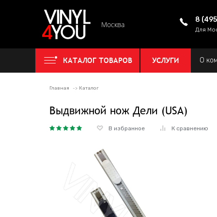
8 (49
Москва
Для Мо
КАТАЛОГ ТОВАРОВ
УСЛУГИ
О ко
Главная
Каталог
Выдвижной нож Дели (USA)
В избранное
К сравнению