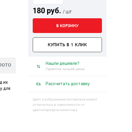
180 руб.
/ шт
В КОРЗИНУ
КУПИТЬ В 1 КЛИК
Нашли дешевле?
ФОТО
Гарантия лучшей цены!
д их
Рассчитать доставку
у для
Цвет изображений материала может
отличаться в зависимости от
цветопередачи монитора.