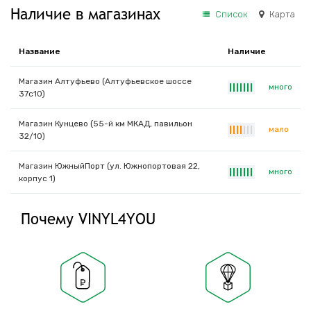
Наличие в магазинах
Список
Карта
Название
Наличие
Магазин Алтуфьево (Алтуфьевское шоссе
много
|
|
|
|
|
|
|
37с10)
Магазин Кунцево (55-й км МКАД, павильон
мало
|
|
|
|
|
|
|
32/10)
Магазин ЮжныйПорт (ул. Южнопортовая 22,
много
|
|
|
|
|
|
|
корпус 1)
Почему VINYL4YOU