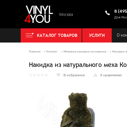
8 (49
Москва
Для Мо
КАТАЛОГ ТОВАРОВ
УСЛУГИ
О ко
Главная
Каталог
Меховые накидки на сиденья
Накидки и
Накидка из натурального меха К
В избранное
К сравнению