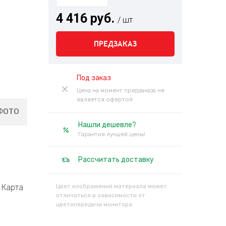
4 416 руб.
/ шт
ПРЕДЗАКАЗ
Под заказ
Цена на момент предзаказа не
является офертой
ФОТО
Нашли дешевле?
Гарантия лучшей цены!
Рассчитать доставку
Карта
Цвет изображений материала может
отличаться в зависимости от
цветопередачи монитора.