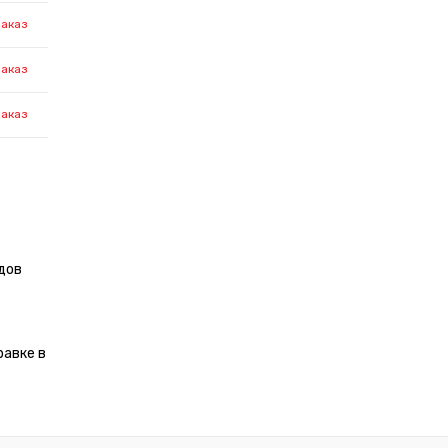
заказ
заказ
заказ
дов
равке в