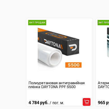
ХИТ ПРОДАЖ
ХИТ ПР
Полиуретановая антигравийная
Атерм
плёнка DAYTONA PPF S500
DAYTO
4 784 руб.
965 р
/ пог. м.