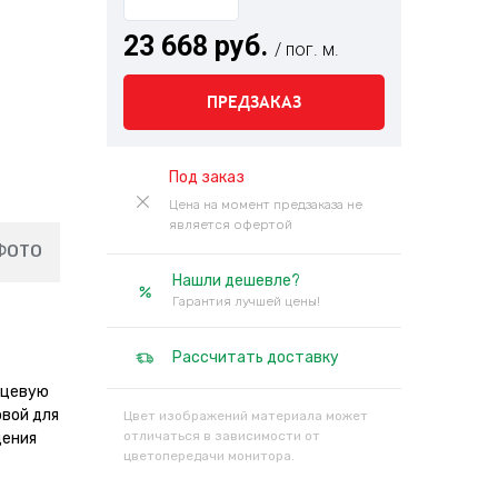
23 668 руб.
/ пог. м.
ПРЕДЗАКАЗ
Под заказ
Цена на момент предзаказа не
является офертой
ФОТО
Нашли дешевле?
Гарантия лучшей цены!
Рассчитать доставку
нцевую
овой для
Цвет изображений материала может
отличаться в зависимости от
дения
цветопередачи монитора.