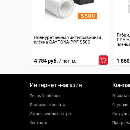
Гибри
Полиуретановая антигравийная
PPF H
плёнка DAYTONA PPF S500
плёнк
4 784 руб.
1 860
/ пог. м.
Интернет-магазин
Компа
Личный кабинет
О компан
Доставка и оплата
Студиям
Установочные центры
Сотрудн
Контакты
Программ