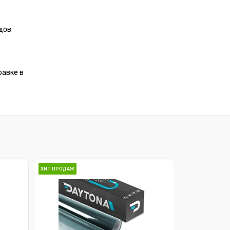
дов
равке в
ХИТ ПРОДАЖ