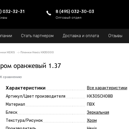
5) 032-32-31
8 (495) 032-30-03
сквы
Оптовый отдел
мпании
Стать партнером
Доставка и оплата
Отзывы
нки HEXIS
Пленки Hexis HX30000
хром оранжевый 1.37
К сравнению
Характеристики
Все характеристики
Артикул/Цвет производителя
HX30SCH08B
Материал
ПВХ
Блеск
Зеркальная
Текстура/Рисунок
Хром
Производитель
Hexis