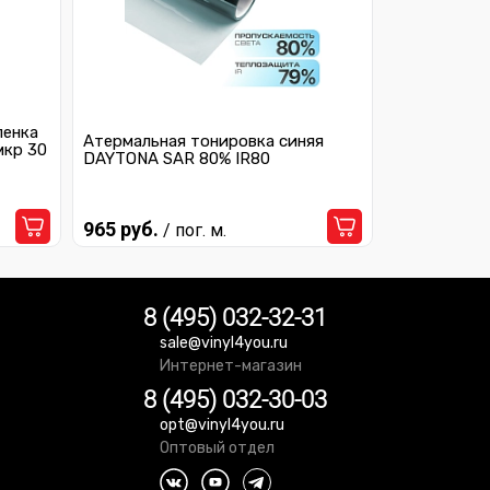
ленка
Атермальная тонировка синяя
мкр 30
DAYTONA SAR 80% IR80
965 руб.
/ пог. м.
8 (495) 032-32-31
sale@vinyl4you.ru
Интернет-магазин
8 (495) 032-30-03
opt@vinyl4you.ru
Оптовый отдел