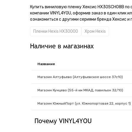
Купить виниловую пленку Хексис HX30SCH08B по 
компании VINYL4YOU, оформив заказ в один клик и
ознакомиться с другими сериями бренда Хексис и 
Пленки Hexis HX30000
Хром Hexis
Наличие в магазинах
Название
Магазин Алтуфьево (Алтуфьевское шоссе 37с10)
Магазин Кунцево (55-й км МКАД, павильон 32/10)
Магазин ЮжныйПорт (ул. Южнопортовая 22, корпус 1)
Почему VINYL4YOU