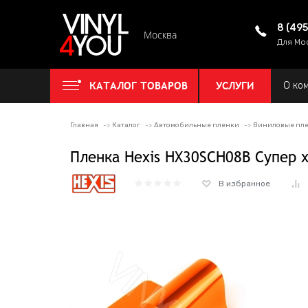
8 (49
Москва
Для Мо
КАТАЛОГ ТОВАРОВ
УСЛУГИ
О ко
Главная
Каталог
Автомобильные пленки
Виниловые пле
Пленка Hexis HX30SCH08B Супер 
В избранное