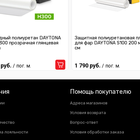
дный полиуретан DAYTONA
Защитная полиуретановая п
300 прозрачная глянцевая
для фар DAYTONA S100 200 
а
см
 руб.
1 790 руб.
/ пог. м.
/ пог. м.
ния
Помощь покупателю
ии
Адреса магазинов
Условия возврата
ичество
Вопрос-ответ
а лояльности
Условия обработки заказа