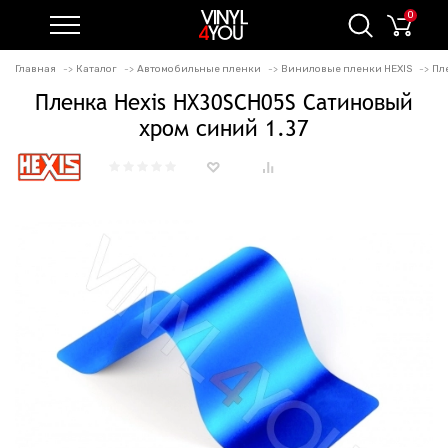
0
Главная
Каталог
Автомобильные пленки
Виниловые пленки HEXIS
Пл
Пленка Hexis HX30SCH05S Сатиновый
хром синий 1.37