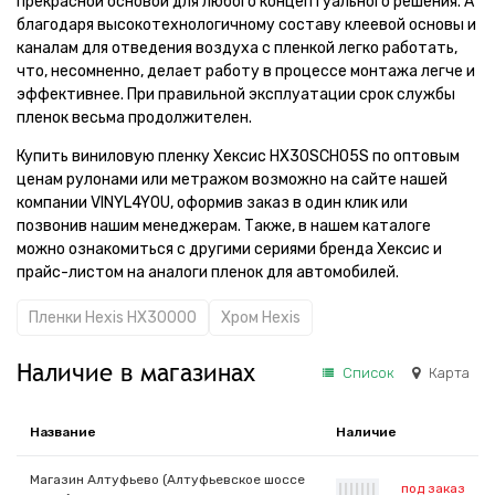
прекрасной основой для любого концептуального решения. А
благодаря высокотехнологичному составу клеевой основы и
каналам для отведения воздуха с пленкой легко работать,
что, несомненно, делает работу в процессе монтажа легче и
эффективнее. При правильной эксплуатации срок службы
пленок весьма продолжителен.
Купить виниловую пленку Хексис HX30SCH05S по оптовым
ценам рулонами или метражом возможно на сайте нашей
компании VINYL4YOU, оформив заказ в один клик или
позвонив нашим менеджерам. Также, в нашем каталоге
можно ознакомиться с другими сериями бренда Хексис и
прайс-листом на аналоги пленок для автомобилей.
Пленки Hexis HX30000
Хром Hexis
Наличие в магазинах
Список
Карта
Название
Наличие
Магазин Алтуфьево (Алтуфьевское шоссе
под заказ
|
|
|
|
|
|
|