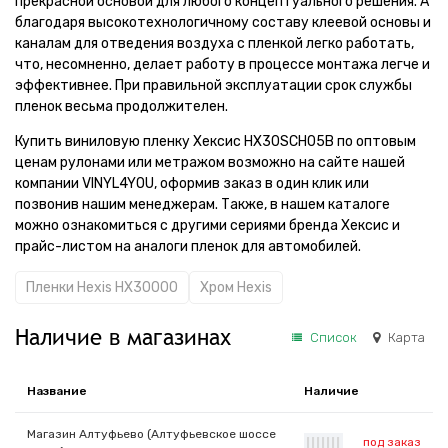
прекрасной основой для любого концептуального решения. А
благодаря высокотехнологичному составу клеевой основы и
каналам для отведения воздуха с пленкой легко работать,
что, несомненно, делает работу в процессе монтажа легче и
эффективнее. При правильной эксплуатации срок службы
пленок весьма продолжителен.
Купить виниловую пленку Хексис HX30SCH05B по оптовым
ценам рулонами или метражом возможно на сайте нашей
компании VINYL4YOU, оформив заказ в один клик или
позвонив нашим менеджерам. Также, в нашем каталоге
можно ознакомиться с другими сериями бренда Хексис и
прайс-листом на аналоги пленок для автомобилей.
Пленки Hexis HX30000
Хром Hexis
Наличие в магазинах
Список
Карта
Название
Наличие
Магазин Алтуфьево (Алтуфьевское шоссе
под заказ
|
|
|
|
|
|
|