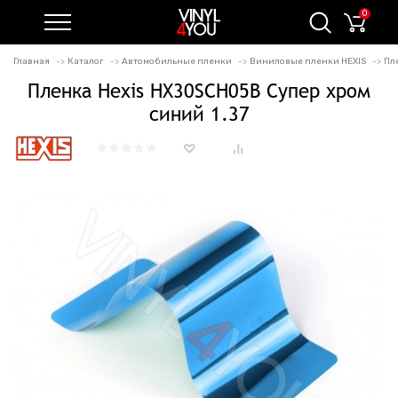
0
Главная
Каталог
Автомобильные пленки
Виниловые пленки HEXIS
Пл
Пленка Hexis HX30SCH05B Супер хром
синий 1.37