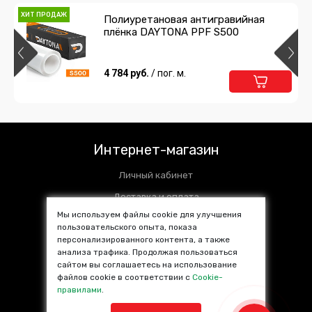
ХИТ ПРОДАЖ
Полиуретановая антигравийная
плёнка DAYTONA PPF S500
4 784 руб.
/ пог. м.
Интернет-магазин
Личный кабинет
Доставка и оплата
Мы используем файлы cookie для улучшения
Установочные центры
пользовательского опыта, показа
персонализированного контента, а также
Контакты
анализа трафика. Продолжая пользоваться
SALE %
сайтом вы соглашаетесь на использование
файлов cookie в соответствии с
Cookie-
Популярные товары
правилами
.