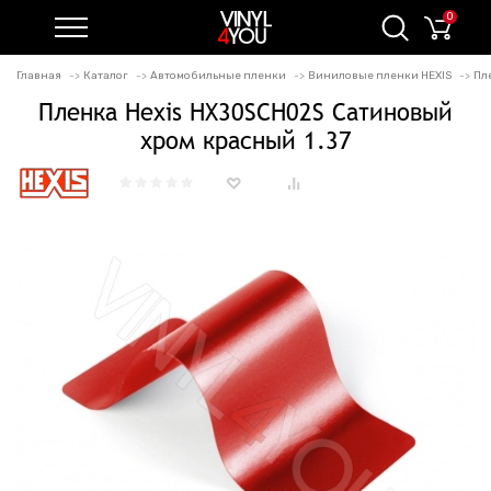
0
Главная
Каталог
Автомобильные пленки
Виниловые пленки HEXIS
Пл
Пленка Hexis HX30SCH02S Сатиновый
хром красный 1.37