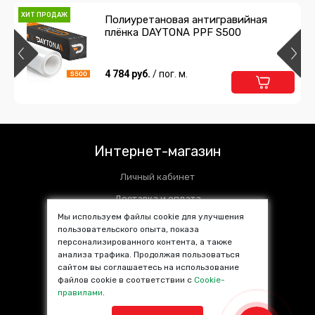
ХИТ ПРОДАЖ
Полиуретановая антигравийная
плёнка DAYTONA PPF S500
4 784 руб.
/ пог. м.
Интернет-магазин
Личный кабинет
Доставка и оплата
Мы используем файлы cookie для улучшения
Установочные центры
пользовательского опыта, показа
персонализированного контента, а также
Контакты
анализа трафика. Продолжая пользоваться
SALE %
сайтом вы соглашаетесь на использование
файлов cookie в соответствии с
Cookie-
Популярные товары
правилами
.