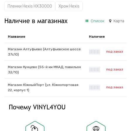
Пленки Hexis HX30000
Хром Hexis
Наличие в магазинах
Список
Карта
Название
Наличие
Магазин Алтуфьево (Алтуфьевское шоссе
под заказ
|
|
|
|
|
|
|
37с10)
Магазин Кунцево (55-й км МКАД, павильон
под заказ
|
|
|
|
|
|
|
32/10)
Магазин ЮжныйПорт (ул. Южнопортовая
под заказ
|
|
|
|
|
|
|
22, корпус 1)
Почему VINYL4YOU