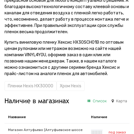
прекрасной основой для любого концептуального решения. А
благодаря высокотехнологичному составу клеевой основы и
каналам для отведения воздуха с пленкой легко работать,
что, несомненно, делает работу в процессе монтажа легче и
эффективнее. При правильной эксплуатации срок службы
пленок весьма продолжителен.
Купить виниловую пленку Хексис HX30SCH01B по оптовым
ценам рулонами или метражом возможно на сайте нашей
компании VINYL4YOU, оформив заказ в один клик или
позвонив нашим менеджерам. Также, в нашем каталоге
можно ознакомиться с другими сериями бренда Хексис и
прайс-листом на аналоги пленок для автомобилей.
Пленки Hexis HX30000
Хром Hexis
Наличие в магазинах
Список
Карта
Название
Наличие
Магазин Алтуфьево (Алтуфьевское шоссе
под заказ
|
|
|
|
|
|
|