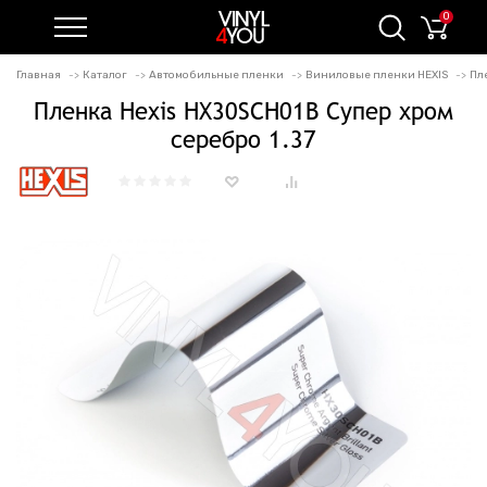
0
Главная
Каталог
Автомобильные пленки
Виниловые пленки HEXIS
Пл
Пленка Hexis HX30SCH01B Супер хром
серебро 1.37