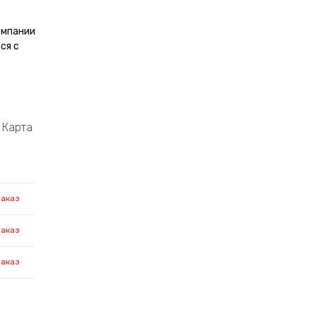
омпании
ся с
Карта
заказ
заказ
заказ