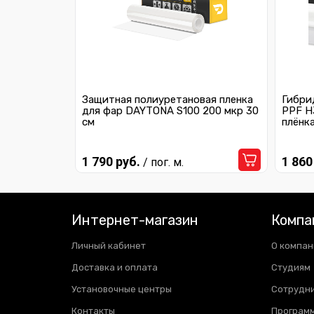
Защитная полиуретановая пленка
Гибри
для фар DAYTONA S100 200 мкр 30
PPF H
см
плёнк
1 790 руб.
1 860
/ пог. м.
Интернет-магазин
Компа
Личный кабинет
О компан
Доставка и оплата
Студиям
Установочные центры
Сотрудн
Контакты
Программ