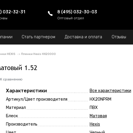
5) 032-32-31
8 (495) 032-30-03
сквы
Оптовый отдел
мпании
Стать партнером
Доставка и оплата
Отзывы
нки HEXIS
Пленки Hexis HX20000
атовый 1.52
К сравнению
Характеристики
Все характеристики
Артикул/Цвет производителя
HX20NPRM
Материал
ПВХ
Блеск
Матовая
Производитель
Hexis
Цвет
Черный