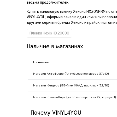
весьма продолжителен.
Купить виниловую пленку Хексис HX20NPRM по оп
VINYL4YOU, оформив заказ в один клик или позвон
другими сериями бренда Хексис и прайс-листом на
Пленки Hexis HX20000
Наличие в магазинах
Название
Магазин Алтуфьево (Алтуфьевское шоссе 37с10)
Магазин Кунцево (55-й км МКАД, павильон 32/10)
Магазин ЮжныйПорт (ул. Южнопортовая 22, корпус 1)
Почему VINYL4YOU