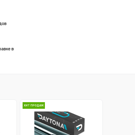
дов
равке в
ХИТ ПРОДАЖ