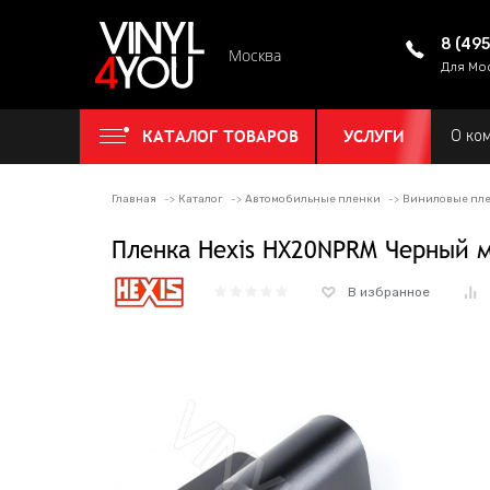
8 (49
Москва
Для Мо
КАТАЛОГ ТОВАРОВ
УСЛУГИ
О ко
Главная
Каталог
Автомобильные пленки
Виниловые пле
Пленка Hexis HX20NPRM Черный м
В избранное