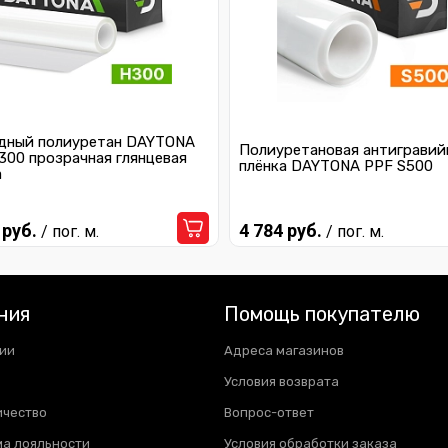
дный полиуретан DAYTONA
Полиуретановая антигравий
300 прозрачная глянцевая
плёнка DAYTONA PPF S500
а
 руб.
4 784 руб.
/ пог. м.
/ пог. м.
ния
Помощь покупателю
ии
Адреса магазинов
Условия возврата
ичество
Вопрос-ответ
а лояльности
Условия обработки заказа