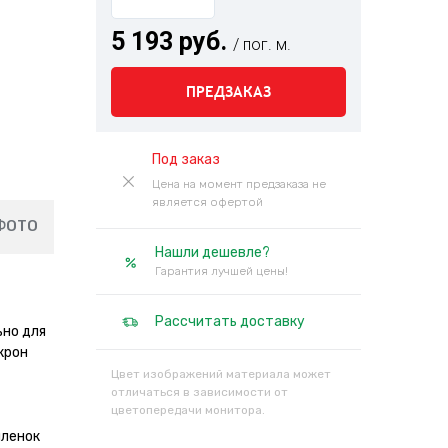
5 193 руб.
/ пог. м.
ПРЕДЗАКАЗ
Под заказ
Цена на момент предзаказа не
является офертой
ФОТО
Нашли дешевле?
Гарантия лучшей цены!
Рассчитать доставку
ьно для
крон
Цвет изображений материала может
отличаться в зависимости от
цветопередачи монитора.
пленок