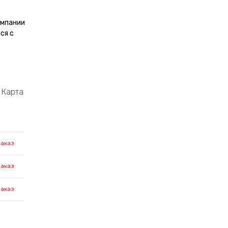
омпании
ся с
Карта
заказ
заказ
заказ