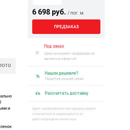
6 698 руб.
/ пог. м.
ПРЕДЗАКАЗ
Под заказ
Цена на момент предзаказа не
является офертой
ФОТО
Нашли дешевле?
Гарантия лучшей цены!
Рассчитать доставку
иально
0
ыми и
Цвет изображений материала может
отличаться в зависимости от
цветопередачи монитора.
пленок