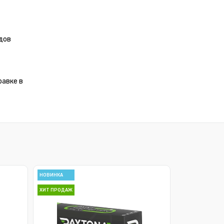
дов
равке в
НОВИНКА
ХИТ ПРОДАЖ