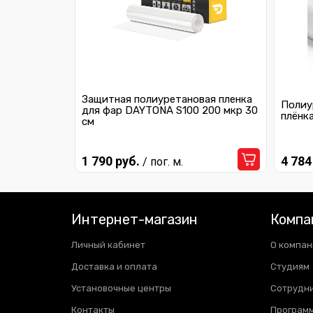
Защитная полиуретановая пленка
Полиу
для фар DAYTONA S100 200 мкр 30
плёнк
см
1 790 руб.
4 784
/ пог. м.
Интернет-магазин
Компа
Личный кабинет
О компан
Доставка и оплата
Студиям
Установочные центры
Сотрудн
Контакты
Программ