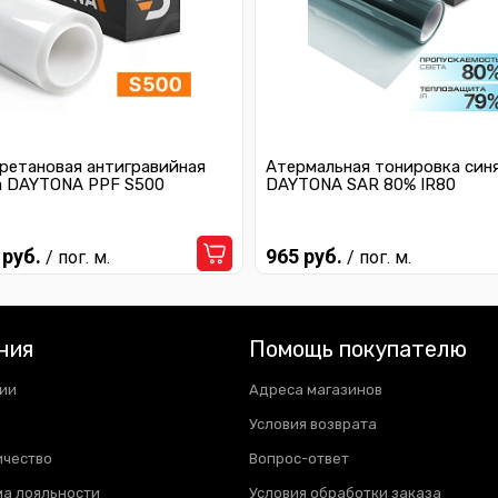
ретановая антигравийная
Атермальная тонировка син
а DAYTONA PPF S500
DAYTONA SAR 80% IR80
 руб.
965 руб.
/ пог. м.
/ пог. м.
ния
Помощь покупателю
ии
Адреса магазинов
Условия возврата
ичество
Вопрос-ответ
а лояльности
Условия обработки заказа