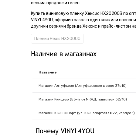
весьма продолжителен.
Купить виниловую пленку Хексис HX20200B по оп
VINYL4YOU, оформив заказ в один клик или позвон
другими сериями бренда Хексис и прайс-листом на
Пленки Hexis HX20000
Наличие в магазинах
Название
Магазин Алтуфьево (Алтуфьевское шоссе 37с10)
Магазин Кунцево (55-й км МКАД, павильон 32/10)
Магазин ЮжныйПорт (ул. Южнопортовая 22, корпус 1)
Почему VINYL4YOU