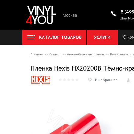
8 (49
Москва
Для Мо
КАТАЛОГ ТОВАРОВ
УСЛУГИ
О ко
Главная
Каталог
Автомобильные пленки
Виниловые пле
Пленка Hexis HX20200B Тёмно-кр
В избранное