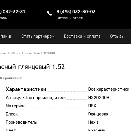
5) 032-32-31
8 (495) 032-30-03
сквы
Оптовый отдел
мпании
Стать партнером
Доставка и оплата
Отзывы
нки HEXIS
Пленки Hexis HX20000
асный глянцевый 1.52
К сравнению
Характеристики
Все характеристики
Артикул/Цвет производителя
HX20200B
Материал
ПВХ
Блеск
Глянцевая
Производитель
Hexis
Цвет
Красный