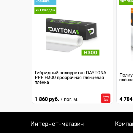
НОВИНКА
ХИТ ПР
ХИТ ПРОДАЖ
Гибридный полиуретан DAYTONA
Полиу
PPF H300 прозрачная глянцевая
плёнк
плёнка
1 860 руб.
4 784
/ пог. м.
Интернет-магазин
Компа