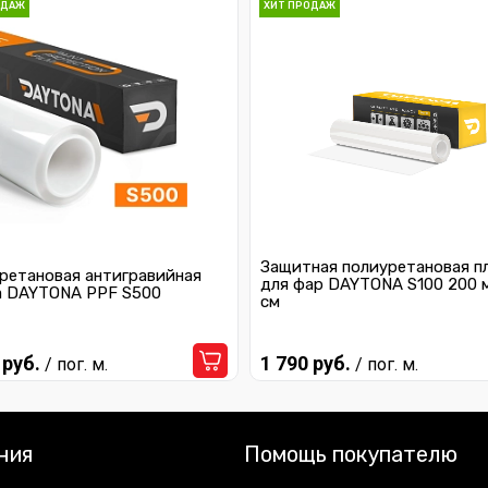
ОДАЖ
ХИТ ПРОДАЖ
Защитная полиуретановая п
ретановая антигравийная
для фар DAYTONA S100 200 
а DAYTONA PPF S500
см
 руб.
1 790 руб.
/ пог. м.
/ пог. м.
ния
Помощь покупателю