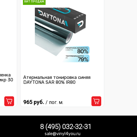
ХИТ ПРОДАЖ
ленка
Атермальная тонировка синяя
мкр 30
DAYTONA SAR 80% IR80
965 руб.
/ пог. м.
8 (495) 032-32-31
sale@vinyl4you.ru