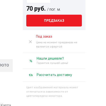
70 руб.
/ пог. м.
ПРЕДЗАКАЗ
Под заказ
Цена на момент предзаказа не
является офертой
Нашли дешевле?
Гарантия лучшей цены!
ФОТО
Рассчитать доставку
Цвет изображений материала может
отличаться в зависимости от
цветопередачи монитора.
Карта