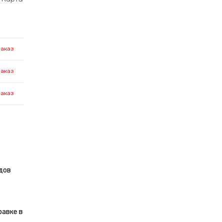
заказ
заказ
заказ
дов
равке в