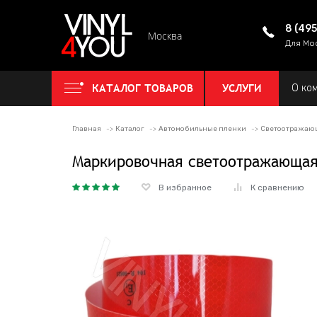
8 (49
Москва
Для Мо
КАТАЛОГ ТОВАРОВ
УСЛУГИ
О ко
Главная
Каталог
Автомобильные пленки
Светоотражаю
Маркировочная светоотражающая
В избранное
К сравнению