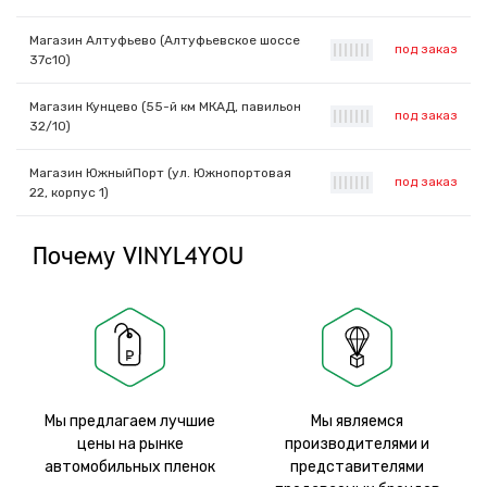
Магазин Алтуфьево (Алтуфьевское шоссе
под заказ
|
|
|
|
|
|
|
37с10)
Магазин Кунцево (55-й км МКАД, павильон
под заказ
|
|
|
|
|
|
|
32/10)
Магазин ЮжныйПорт (ул. Южнопортовая
под заказ
|
|
|
|
|
|
|
22, корпус 1)
Почему VINYL4YOU
Мы предлагаем лучшие
Мы являемся
цены на рынке
производителями и
автомобильных пленок
представителями