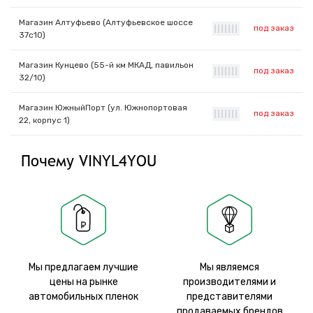
Магазин Алтуфьево (Алтуфьевское шоссе
под заказ
|
|
|
|
|
|
|
37с10)
Магазин Кунцево (55-й км МКАД, павильон
под заказ
|
|
|
|
|
|
|
32/10)
Магазин ЮжныйПорт (ул. Южнопортовая
под заказ
|
|
|
|
|
|
|
22, корпус 1)
Почему VINYL4YOU
Мы предлагаем лучшие
Мы являемся
цены на рынке
производителями и
автомобильных пленок
представителями
продаваемых брендов