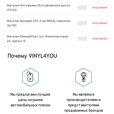
Магазин Алтуфьево (Алтуфьевское шоссе
под заказ
|
|
|
|
|
|
|
37с10)
Магазин Кунцево (55-й км МКАД, павильон
под заказ
|
|
|
|
|
|
|
32/10)
Магазин ЮжныйПорт (ул. Южнопортовая
под заказ
|
|
|
|
|
|
|
22, корпус 1)
Почему VINYL4YOU
Мы предлагаем лучшие
Мы являемся
цены на рынке
производителями и
автомобильных пленок
представителями
продаваемых брендов