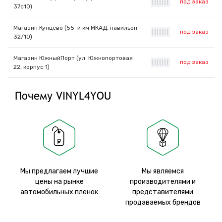
под заказ
|
|
|
|
|
|
|
37с10)
Магазин Кунцево (55-й км МКАД, павильон
под заказ
|
|
|
|
|
|
|
32/10)
Магазин ЮжныйПорт (ул. Южнопортовая
под заказ
|
|
|
|
|
|
|
22, корпус 1)
Почему VINYL4YOU
Мы предлагаем лучшие
Мы являемся
цены на рынке
производителями и
автомобильных пленок
представителями
продаваемых брендов