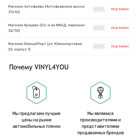
Магазин Алтуфьево (Алтуфьевское шоссе
под заказ
|
|
|
|
|
|
|
37с10)
Магазин Кунцево (55-й км МКАД, павильон
под заказ
|
|
|
|
|
|
|
32/10)
Магазин ЮжныйПорт (ул. Южнопортовая
под заказ
|
|
|
|
|
|
|
22, корпус 1)
Почему VINYL4YOU
Мы предлагаем лучшие
Мы являемся
цены на рынке
производителями и
автомобильных пленок
представителями
продаваемых брендов