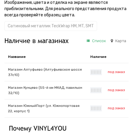
Изображения, цвета и отделка на экране являются
приблизительными. Для реального представления продукта
всегда проверяйте образец цвета.
Сатиновый металлик TeckWrap HM, MT, SMT
Наличие в магазинах
Список
Карта
Название
Наличие
Магазин Алтуфьево (Алтуфьевское шоссе
под заказ
|
|
|
|
|
|
|
37с10)
Магазин Кунцево (55-й км МКАД, павильон
под заказ
|
|
|
|
|
|
|
32/10)
Магазин ЮжныйПорт (ул. Южнопортовая
под заказ
|
|
|
|
|
|
|
22, корпус 1)
Почему VINYL4YOU