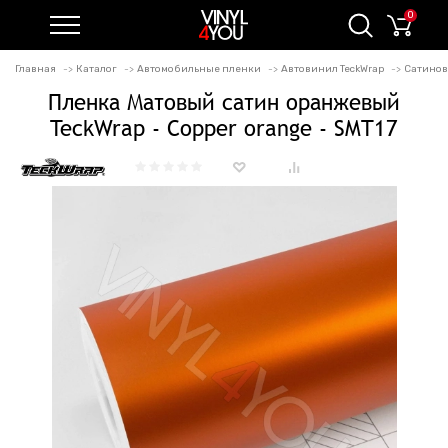
0
Главная
Каталог
Автомобильные пленки
Автовинил TeckWrap
Сатиновы
Пленка Матовый сатин оранжевый
TeckWrap - Copper orange - SMT17