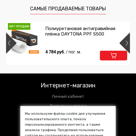
САМЫЕ ПРОДАВАЕМЫЕ ТОВАРЫ
ХИТ ПРОДАЖ
Полиуретановая антигравийная
плёнка DAYTONA PPF S500
4 784 руб.
/ пог. м.
Интернет-магазин
Личный кабинет
Доставка и оплата
Мы используем файлы cookie для улучшения
Установочные центры
пользовательского опыта, показа
персонализированного контента, а также
Контакты
анализа трафика. Продолжая пользоваться
SALE %
сайтом вы соглашаетесь на использование