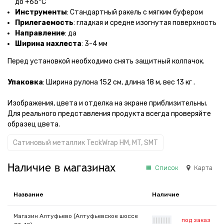
до +65°С
Инструменты
: Стандартный ракель с мягким буфером
Прилегаемость
: гладкая и средне изогнутая поверхность
Направление
: да
Ширина нахлеста
: 3-4 мм
Перед установкой необходимо снять защитный колпачок.
Упаковка
: Ширина рулона 152 см, длина 18 м, вес 13 кг .
Изображения, цвета и отделка на экране приблизительны.
Для реального представления продукта всегда проверяйте
образец цвета.
Сатиновый металлик TeckWrap HM, MT, SMT
Наличие в магазинах
Список
Карта
Название
Наличие
Магазин Алтуфьево (Алтуфьевское шоссе
под заказ
|
|
|
|
|
|
|