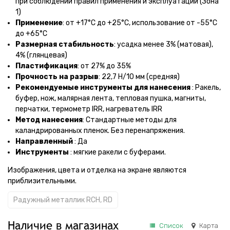
при соблюдении правил применения и эксплуатации (Зона
1)
Применение
: от +17°С до +25°С, использование от -55°С
до +65°С
Размерная стабильность
: усадка менее 3% (матовая),
4% (глянцевая)
Пластификация
: от 27% до 35%
Прочность на разрыв
: 22,7 Н/10 мм (средняя)
Рекомендуемые инструменты для нанесения
: Ракель,
буфер, нож, малярная лента, тепловая пушка, магниты,
перчатки, термометр IRR, нагреватель IRR
Метод нанесения
: Стандартные методы для
каландрированных пленок. Без перенапряжения.
Направленный
: Да
Инструменты
: мягкие ракели с буферами.
Изображения, цвета и отделка на экране являются
приблизительными.
Радужный металлик RCH, RD
Наличие в магазинах
Список
Карта