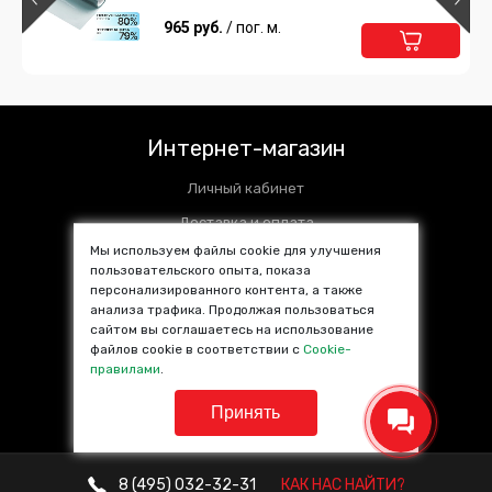
965 руб.
/ пог. м.
Интернет-магазин
Личный кабинет
Доставка и оплата
Мы используем файлы cookie для улучшения
Установочные центры
пользовательского опыта, показа
персонализированного контента, а также
Контакты
анализа трафика. Продолжая пользоваться
SALE %
сайтом вы соглашаетесь на использование
файлов cookie в соответствии с
Cookie-
Популярные товары
правилами
.
Принять
8 (495)
032-32-31
КАК НАС НАЙТИ?
© VINYL4YOU 2013—2026. Все права защищены.