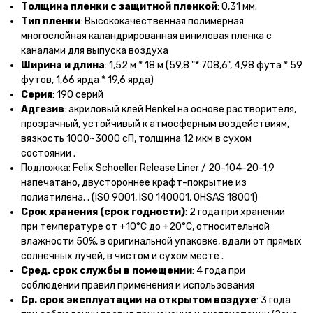
Толщина пленки с защитной пленкой
: 0,31 мм.
Тип пленки
: Высококачественная полимерная
многослойная каландрированная виниловая пленка с
каналами для выпуска воздуха
Ширина и длина
: 1,52 м * 18 м (59,8 "* 708,6", 4,98 фута * 59
футов, 1,66 ярда * 19,6 ярда)
Серия
: 190 серий
Адгезив
: акриловый клей Henkel на основе растворителя,
прозрачный, устойчивый к атмосферным воздействиям,
вязкость 1000~3000 сП, толщина 12 мкм в сухом
состоянии .
Подложка: Felix Schoeller Release Liner / 20-104-20-1,9
напечатано, двустороннее крафт-покрытие из
полиэтилена. . (ISO 9001, ISO 140001, OHSAS 18001)
Срок хранения (срок годности)
: 2 года при хранении
при температуре от +10°С до +20°С, относительной
влажности 50%, в оригинальной упаковке, вдали от прямых
солнечных лучей, в чистом и сухом месте .
Сред. срок службы в помещении
: 4 года при
соблюдении правил применения и использования
Ср. срок эксплуатации на открытом воздухе
: 3 года