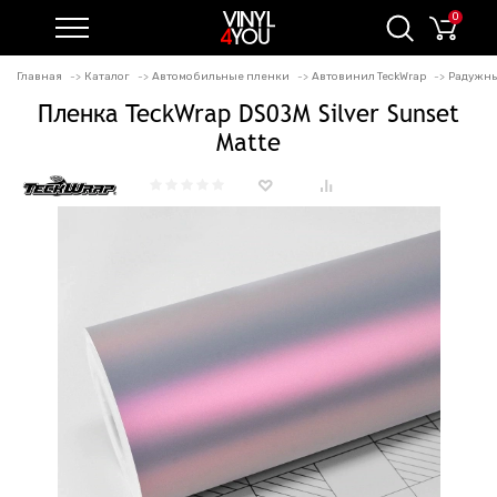
0
Главная
Каталог
Автомобильные пленки
Автовинил TeckWrap
Радужны
Пленка TeckWrap DS03M Silver Sunset
Matte