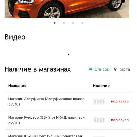
Видео
Наличие в магазинах
Список
Карта
Название
Наличие
Магазин Алтуфьево (Алтуфьевское шоссе
под заказ
|
|
|
|
|
|
|
37с10)
Магазин Кунцево (55-й км МКАД, павильон
под заказ
|
|
|
|
|
|
|
32/10)
Магазин ЮжныйПорт (ул. Южнопортовая