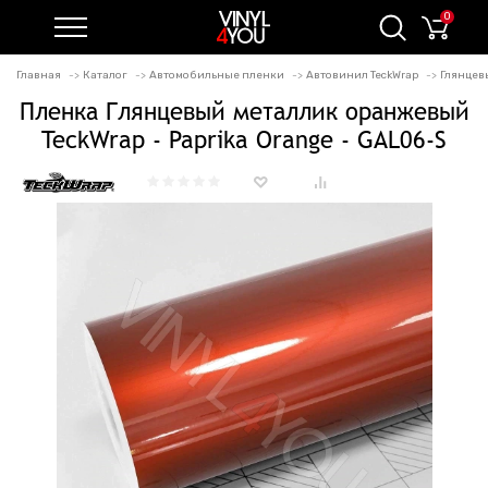
0
Главная
Каталог
Автомобильные пленки
Автовинил TeckWrap
Глянцевы
Пленка Глянцевый металлик оранжевый
TeckWrap - Paprika Orange - GAL06-S