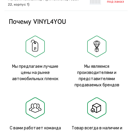
под заказ
|
|
|
|
|
|
|
22, корпус 1)
Почему VINYL4YOU
Мы предлагаем лучшие
Мы являемся
цены на рынке
производителями и
автомобильных пленок
представителями
продаваемых брендов
С вами работает команда
Товар всегда в наличии и