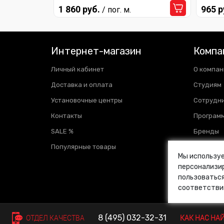
1 860 руб.
965 р
/ пог. м.
Интернет-магазин
Компа
Личный кабинет
О компан
Доставка и оплата
Студиям
Установочные центры
Сотрудн
Контакты
Программ
SALE %
Бренды
Популярные товары
Отзывы
Мы используе
Новости
персонализир
пользоваться
Блог
соответстви
Ваканси
8 (495)
032-32-31
ОТДЕЛ КАЧЕСТВА
КАК НАС НА
© VINYL4YOU 2013—2026. Все права защищены.