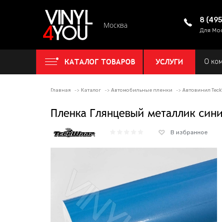
8 (49
Москва
Для Мо
КАТАЛОГ ТОВАРОВ
УСЛУГИ
О ко
Главная
Каталог
Автомобильные пленки
Автовинил Tec
Пленка Глянцевый металлик синий
В избранное