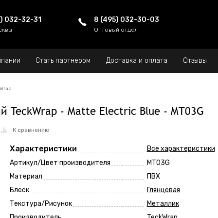
5) 032-32-31
8 (495) 032-30-03
сквы
Оптовый отдел
мпании
Стать партнером
Доставка и оплата
Отзывы
kWrap
 TeckWrap - Matte Electric Blue - MT03G
К сравнению
Характеристики
Все характеристики
Артикул/Цвет производителя
MT03G
Материал
ПВХ
Блеск
Глянцевая
Текстура/Рисунок
Металлик
Производитель
TeckWrap