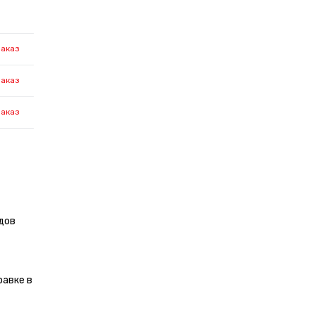
заказ
заказ
заказ
дов
равке в