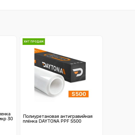
ХИТ ПРОДАЖ
ленка
Полиуретановая антигравийная
мкр 30
плёнка DAYTONA PPF S500