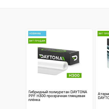
НОВИНКА
ХИТ ПР
ХИТ ПРОДАЖ
Гибридный полиуретан DAYTONA
Атерм
PPF H300 прозрачная глянцевая
DAYTO
плёнка