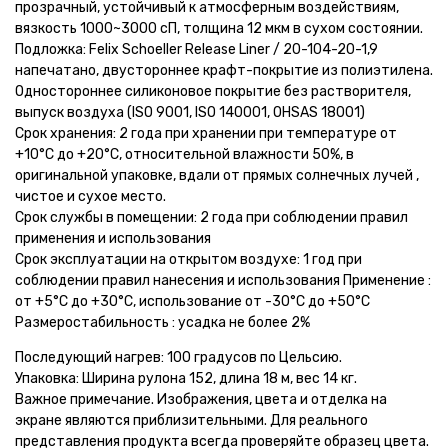
прозрачный, устойчивый к атмосферным воздействиям,
вязкость 1000~3000 сП, толщина 12 мкм в сухом состоянии.
Подложка: Felix Schoeller Release Liner / 20-104-20-1,9
напечатано, двустороннее крафт-покрытие из полиэтилена.
Одностороннее силиконовое покрытие без растворителя,
выпуск воздуха (ISO 9001, ISO 140001, OHSAS 18001)
Срок хранения: 2 года при хранении при температуре от
+10°С до +20°С, относительной влажности 50%, в
оригинальной упаковке, вдали от прямых солнечных лучей ,
чистое и сухое место.
Срок службы в помещении: 2 года при соблюдении правил
применения и использования
Срок эксплуатации на открытом воздухе: 1 год при
соблюдении правил нанесения и использования Применение :
от +5°С до +30°С, использование от -30°С до +50°С
Размеростабильность : усадка не более 2%
Последующий нагрев: 100 градусов по Цельсию.
Упаковка: Ширина рулона 152, длина 18 м, вес 14 кг.
Важное примечание. Изображения, цвета и отделка на
экране являются приблизительными. Для реального
представления продукта всегда проверяйте образец цвета.