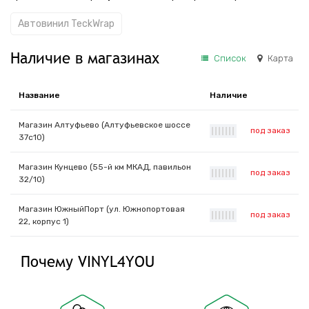
Автовинил TeckWrap
Наличие в магазинах
Список
Карта
Название
Наличие
Магазин Алтуфьево (Алтуфьевское шоссе
под заказ
|
|
|
|
|
|
|
37с10)
Магазин Кунцево (55-й км МКАД, павильон
под заказ
|
|
|
|
|
|
|
32/10)
Магазин ЮжныйПорт (ул. Южнопортовая
под заказ
|
|
|
|
|
|
|
22, корпус 1)
Почему VINYL4YOU