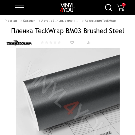
0
Главная
Каталог
Автомобильные пленки
Автовинил TeckWrap
Пленка TeckWrap BM03 Brushed Steel