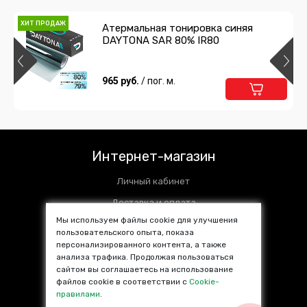
ХИТ ПРОДАЖ
Атермальная тонировка синяя
DAYTONA SAR 80% IR80
965 руб.
/ пог. м.
Интернет-магазин
Личный кабинет
Доставка и оплата
Мы используем файлы cookie для улучшения
Установочные центры
пользовательского опыта, показа
персонализированного контента, а также
Контакты
анализа трафика. Продолжая пользоваться
SALE %
сайтом вы соглашаетесь на использование
файлов cookie в соответствии с
Cookie-
Популярные товары
правилами
.