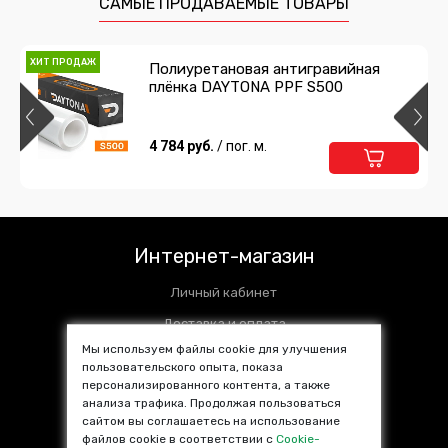
САМЫЕ ПРОДАВАЕМЫЕ ТОВАРЫ
ХИТ ПРОДАЖ
Полиуретановая антигравийная
плёнка DAYTONA PPF S500
4 784 руб.
/ пог. м.
Интернет-магазин
Личный кабинет
Доставка и оплата
Мы используем файлы cookie для улучшения
Установочные центры
пользовательского опыта, показа
персонализированного контента, а также
Контакты
анализа трафика. Продолжая пользоваться
SALE %
сайтом вы соглашаетесь на использование
файлов cookie в соответствии с
Cookie-
Популярные товары