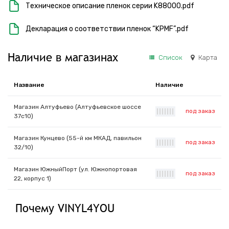
Техническое описание пленок серии K88000.pdf
Декларация о соответствии пленок “KPMF”.pdf
Наличие в магазинах
Список
Карта
Название
Наличие
Магазин Алтуфьево (Алтуфьевское шоссе
под заказ
|
|
|
|
|
|
|
37с10)
Магазин Кунцево (55-й км МКАД, павильон
под заказ
|
|
|
|
|
|
|
32/10)
Магазин ЮжныйПорт (ул. Южнопортовая
под заказ
|
|
|
|
|
|
|
22, корпус 1)
Почему VINYL4YOU