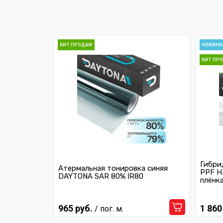
ХИТ ПРОДАЖ
НОВИНК
ХИТ ПР
Гибри
Атермальная тонировка синяя
PPF H
DAYTONA SAR 80% IR80
плёнк
965 руб.
1 860
/ пог. м.