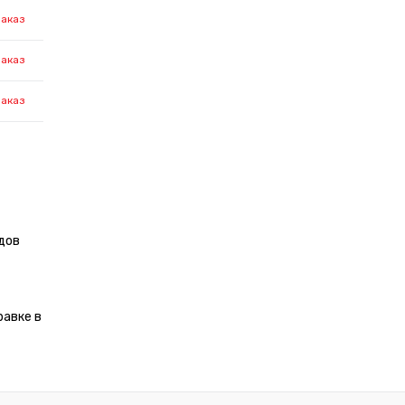
заказ
заказ
заказ
дов
равке в