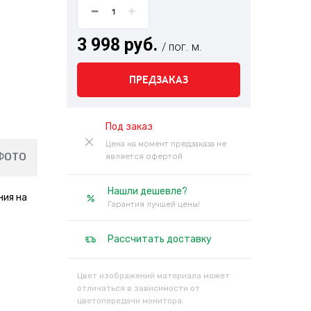
3 998 руб.
/ пог. м.
ПРЕДЗАКАЗ
Под заказ
Цена на момент предзаказа не
ФОТО
является офертой
Нашли дешевле?
ния на
Гарантия лучшей цены!
Рассчитать доставку
Цвет изображений материала может
отличаться в зависимости от
цветопередачи монитора.