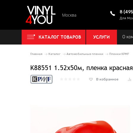
8 (49
Москва
Для Мо
КАТАЛОГ ТОВАРОВ
УСЛУГИ
О ко
Главная
Каталог
Автомобильные пленки
Пленки KPMF
K88551 1.52х50м, пленка красная
В избранное