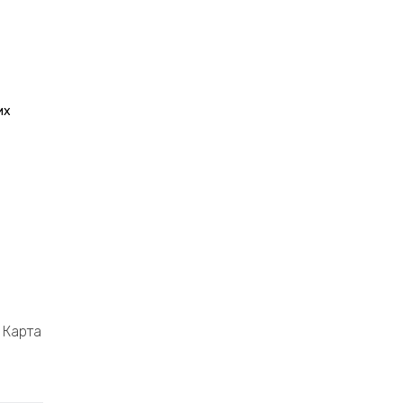
их
Карта