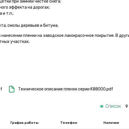
щетки при зимней чистке снега;
ного эффекта на дорогах;
и т.п.;
та, смолы деревьев и битума.
 нанесении пленки на заводское лакокрасочное покрытие. В друг
тных участках.
df
Техническое описание пленок серии K88000.pdf
Список
График работы
Телефон
Наличие