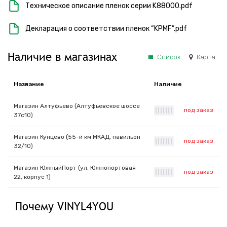
Техническое описание пленок серии K88000.pdf
Декларация о соответствии пленок “KPMF”.pdf
Наличие в магазинах
Список
Карта
Название
Наличие
Магазин Алтуфьево (Алтуфьевское шоссе
под заказ
|
|
|
|
|
|
|
37с10)
Магазин Кунцево (55-й км МКАД, павильон
под заказ
|
|
|
|
|
|
|
32/10)
Магазин ЮжныйПорт (ул. Южнопортовая
под заказ
|
|
|
|
|
|
|
22, корпус 1)
Почему VINYL4YOU