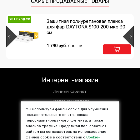
САМЫЕ ПРОДАВАЕМЫЕ ТОВАРЫ
ХИТ ПРОДАЖ
Защитная полиуретановая пленка
для фар DAYTONA S100 200 мкр 30
см
1 790 руб.
/ пог. м.
Интернет-магазин
Личный кабинет
Доставка и оплата
Мы используем файлы cookie для улучшения
Установочные центры
пользовательского опыта, показа
персонализированного контента, а также
Контакты
анализа трафика. Продолжая пользоваться
SALE %
сайтом вы соглашаетесь на использование
файлов cookie в соответствии с
Cookie-
Популярные товары