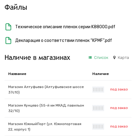
Файлы
Техническое описание пленок серии K88000.pdf
Декларация о соответствии пленок “KPMF”.pdf
Наличие в магазинах
Список
Карта
Название
Наличие
Магазин Алтуфьево (Алтуфьевское шоссе
под заказ
|
|
|
|
|
|
|
37с10)
Магазин Кунцево (55-й км МКАД, павильон
под заказ
|
|
|
|
|
|
|
32/10)
Магазин ЮжныйПорт (ул. Южнопортовая
под заказ
|
|
|
|
|
|
|
22, корпус 1)