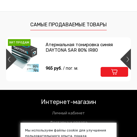
САМЫЕ ПРОДАВАЕМЫЕ ТОВАРЫ
ХИТ ПРОДАЖ
Атермальная тонировка синяя
DAYTONA SAR 80% IR80
965 руб.
/ пог. м.
Интернет-магазин
Личный кабинет
Доставка и оплата
Мы используем файлы cookie для улучшения
Установочные центры
пользовательского опыта, показа