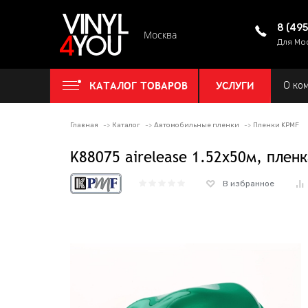
8 (49
Москва
Для Мо
КАТАЛОГ ТОВАРОВ
УСЛУГИ
О ко
Главная
Каталог
Автомобильные пленки
Пленки KPMF
K88075 airelease 1.52х50м, плен
В избранное