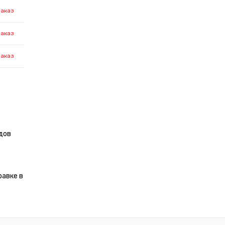
заказ
заказ
заказ
дов
равке в