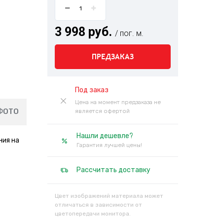
3 998 руб.
/ пог. м.
ПРЕДЗАКАЗ
Под заказ
Цена на момент предзаказа не
ФОТО
является офертой
Нашли дешевле?
ния на
Гарантия лучшей цены!
Рассчитать доставку
Цвет изображений материала может
отличаться в зависимости от
цветопередачи монитора.