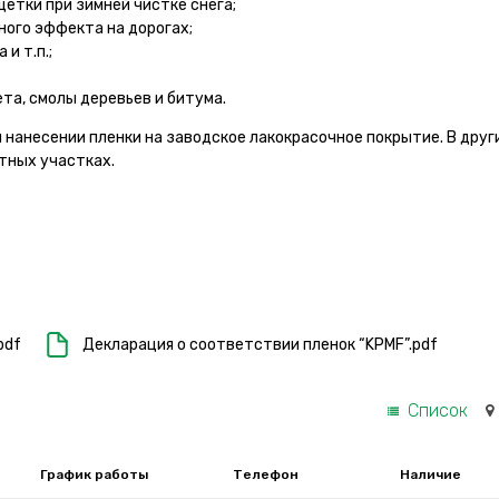
щетки при зимней чистке снега;
ного эффекта на дорогах;
и т.п.;
та, смолы деревьев и битума.
 нанесении пленки на заводское лакокрасочное покрытие. В друг
тных участках.
pdf
Декларация о соответствии пленок “KPMF”.pdf
Список
График работы
Телефон
Наличие