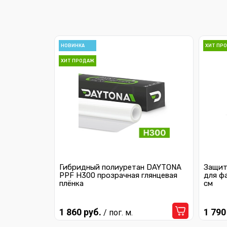
НОВИНКА
ХИТ ПР
ХИТ ПРОДАЖ
Гибридный полиуретан DAYTONA
Защит
PPF H300 прозрачная глянцевая
для ф
плёнка
см
1 860 руб.
1 790
/ пог. м.