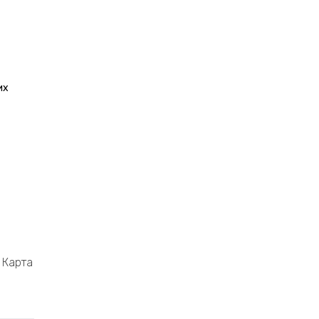
их
Карта