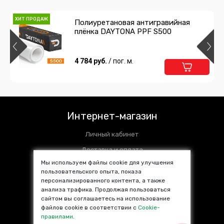
ХИТ ПРОДАЖ
Полиуретановая антигравийная
плёнка DAYTONA PPF S500
4 784 руб.
/ пог. м.
Интернет-магазин
Личный кабинет
Доставка и оплата
Мы используем файлы cookie для улучшения
Установочные центры
пользовательского опыта, показа
персонализированного контента, а также
Контакты
анализа трафика. Продолжая пользоваться
SALE %
сайтом вы соглашаетесь на использование
файлов cookie в соответствии с
Cookie-
Популярные товары
правилами
.