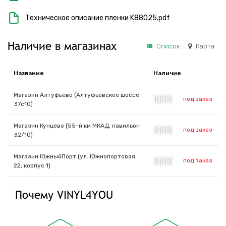
Техническое описание пленки K88025.pdf
Наличие в магазинах
Список
Карта
Название
Наличие
Магазин Алтуфьево (Алтуфьевское шоссе
под заказ
|
|
|
|
|
|
|
37с10)
Магазин Кунцево (55-й км МКАД, павильон
под заказ
|
|
|
|
|
|
|
32/10)
Магазин ЮжныйПорт (ул. Южнопортовая
под заказ
|
|
|
|
|
|
|
22, корпус 1)
Почему VINYL4YOU