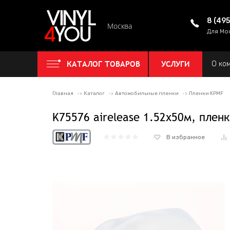
8 (49
Москва
Для Мо
КАТАЛОГ ТОВАРОВ
УСЛУГИ
О ко
Главная
Каталог
Автомобильные пленки
Пленки KPMF
K75576 airelease 1.52х50м, плен
В избранное