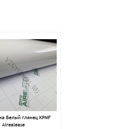
ка Белый глянец KPMF
 Airealease