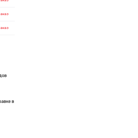
заказ
заказ
заказ
дов
равке в