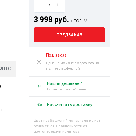
3 998 руб.
/ пог. м.
ПРЕДЗАКАЗ
Под заказ
Цена на момент предзаказа не
ФОТО
является офертой
Нашли дешевле?
а
Гарантия лучшей цены!
Рассчитать доставку
я.
Цвет изображений материала может
отличаться в зависимости от
цветопередачи монитора.