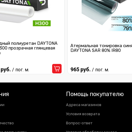
дный полиуретан DAYTONA
Атермальная тонировка син
300 прозрачная глянцевая
DAYTONA SAR 80% IR80
а
 руб.
965 руб.
/ пог. м.
/ пог. м.
ния
Помощь покупателю
ии
Адреса магазинов
Условия возврата
ичество
Вопрос-ответ