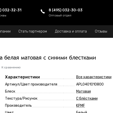
5) 032-32-31
8 (495) 032-30-03
сквы
Оптовый отдел
мпании
Стать партнером
Доставка и оплата
Отзывы
ка белая матовая с синими блестками
К сравнению
Характеристики
Все характеристики
Артикул/Цвет производителя
APL0401010800
Блеск
Матовая
Текстура/Рисунок
С блёстками
Производитель
KPMF
Цвет
Белый