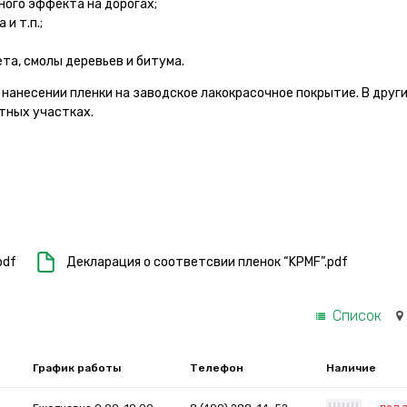
ного эффекта на дорогах;
и т.п.;
та, смолы деревьев и битума.
нанесении пленки на заводское лакокрасочное покрытие. В друг
тных участках.
pdf
Декларация о соответсвии пленок “KPMF”.pdf
Список
График работы
Телефон
Наличие