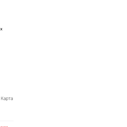
их
Карта