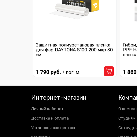
Защитная полиуретановая пленка
Гибри
для фар DAYTONA S100 200 мкр 30
PPF H
см
плёнк
1 790 руб.
1 860
/ пог. м.
Интернет-магазин
Компа
Личный кабинет
О компан
Доставка и оплата
Студиям
Установочные центры
Сотрудн