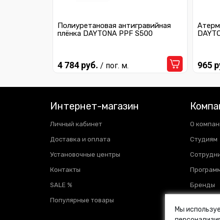
Полиуретановая антигравийная
Атерм
плёнка DAYTONA PPF S500
DAYTO
4 784 руб.
965 р
/ пог. м.
Интернет-магазин
Компа
Личный кабинет
О компан
Доставка и оплата
Студиям
Установочные центры
Сотрудн
Контакты
Программ
SALE %
Бренды
Популярные товары
Отзывы
Мы используе
Новости
персонализир