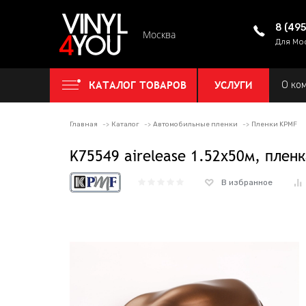
8 (49
Москва
Для Мо
КАТАЛОГ ТОВАРОВ
УСЛУГИ
О ко
Главная
Каталог
Автомобильные пленки
Пленки KPMF
K75549 airelease 1.52х50м, плен
В избранное