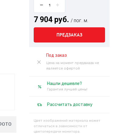
7 904 руб.
/ пог. м.
ПРЕДЗАКАЗ
Под заказ
Цена на момент предзаказа не
является офертой
Нашли дешевле?
Гарантия лучшей цены!
Рассчитать доставку
Цвет изображений материала может
ФОТО
отличаться в зависимости от
цветопередачи монитора.