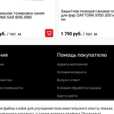
Защитная полиуретановая п
альная тонировка синяя
для фар DAYTONA S100 200 
NA SAR 80% IR80
см
уб.
1 790 руб.
/ пог. м.
/ пог. м.
ния
Помощь покупателю
ии
Адреса магазинов
Условия возврата
ичество
Вопрос-ответ
а лояльности
Условия обработки заказа
Карта сайта
м файлы cookie для улучшения пользовательского опыта, показа
ованного контента, а также анализа трафика. Продолжая