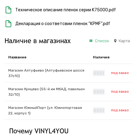
Техническое описание пленок серии K75000.pdf
Декларация о соответсвии пленок “KPMF”.pdf
Наличие в магазинах
Список
Карта
Название
Наличие
Магазин Алтуфьево (Алтуфьевское шоссе
под заказ
|
|
|
|
|
|
|
37с10)
Магазин Кунцево (55-й км МКАД, павильон
под заказ
|
|
|
|
|
|
|
32/10)
Магазин ЮжныйПорт (ул. Южнопортовая
под заказ
|
|
|
|
|
|
|
22, корпус 1)
Почему VINYL4YOU