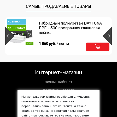
САМЫЕ ПРОДАВАЕМЫЕ ТОВАРЫ
НОВИНКА
Гибридный полиуретан DAYTONA
PPF H300 прозрачная глянцевая
ХИТ ПРОДАЖ
плёнка
1 860 руб.
/ пог. м.
Интернет-магазин
Личный кабинет
Доставка и оплата
Мы используем файлы cookie для улучшения
Установочные центры
пользовательского опыта, показа
персонализированного контента, а также
Контакты
анализа трафика. Продолжая пользоваться
SALE %
сайтом вы соглашаетесь на использование