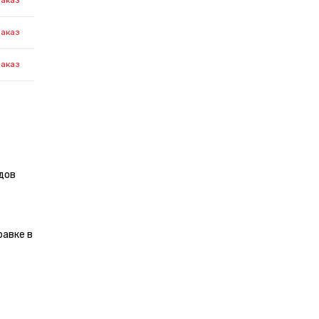
заказ
заказ
заказ
дов
равке в