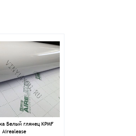
ка Белый глянец KPMF
 Airealease