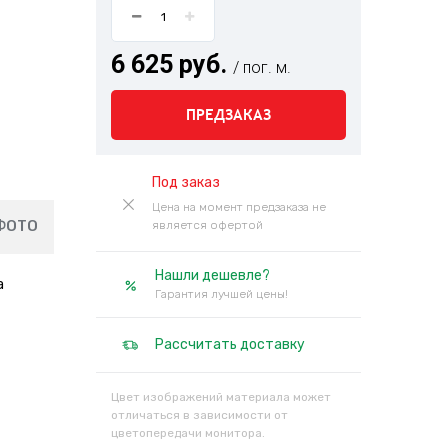
6 625 руб.
/ пог. м.
ПРЕДЗАКАЗ
Под заказ
Цена на момент предзаказа не
ФОТО
является офертой
Нашли дешевле?
а
Гарантия лучшей цены!
Рассчитать доставку
Цвет изображений материала может
отличаться в зависимости от
цветопередачи монитора.