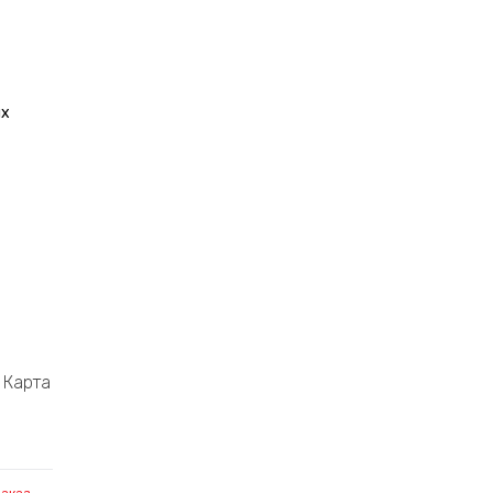
их
Карта