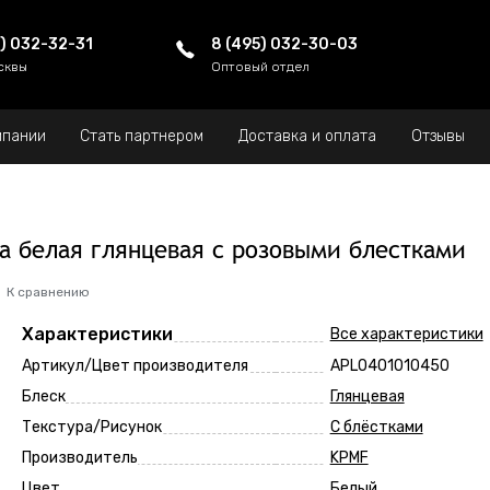
5) 032-32-31
8 (495) 032-30-03
сквы
Оптовый отдел
мпании
Стать партнером
Доставка и оплата
Отзывы
ка белая глянцевая с розовыми блестками
К сравнению
Характеристики
Все характеристики
Артикул/Цвет производителя
APL0401010450
Блеск
Глянцевая
Текстура/Рисунок
С блёстками
Производитель
KPMF
Цвет
Белый