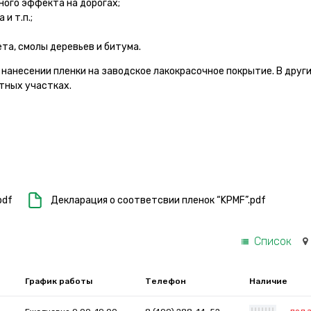
ного эффекта на дорогах;
и т.п.;
та, смолы деревьев и битума.
нанесении пленки на заводское лакокрасочное покрытие. В друг
тных участках.
pdf
Декларация о соответсвии пленок “KPMF”.pdf
Список
График работы
Телефон
Наличие