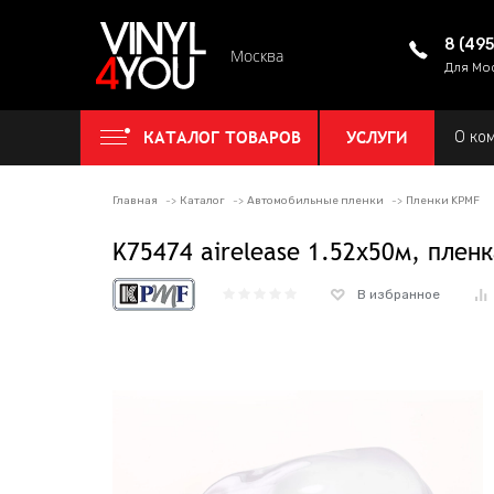
8 (49
Москва
Для Мо
КАТАЛОГ ТОВАРОВ
УСЛУГИ
О ко
Главная
Каталог
Автомобильные пленки
Пленки KPMF
K75474 airelease 1.52х50м, плен
В избранное