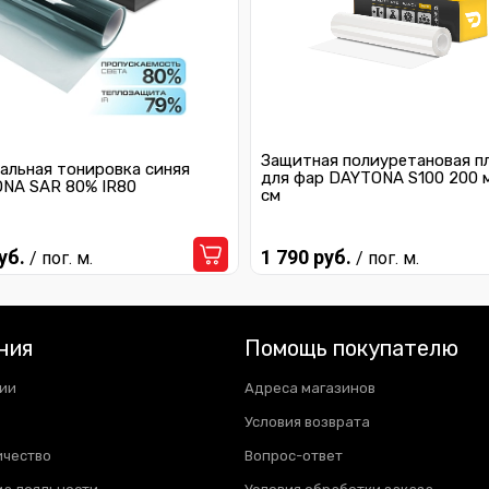
Защитная полиуретановая п
альная тонировка синяя
для фар DAYTONA S100 200 
NA SAR 80% IR80
см
уб.
1 790 руб.
/ пог. м.
/ пог. м.
ния
Помощь покупателю
ии
Адреса магазинов
Условия возврата
ичество
Вопрос-ответ