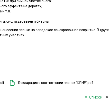
щетки при зимней чистке снега;
ного эффекта на дорогах;
и т.п.;
та, смолы деревьев и битума.
нанесении пленки на заводское лакокрасочное покрытие. В друг
тных участках.
pdf
Декларация о соответсвии пленок “KPMF”.pdf
Список