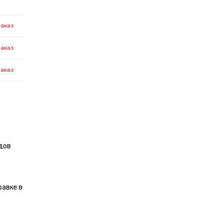
заказ
заказ
заказ
дов
равке в