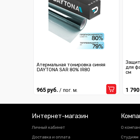
Защит
Атермальная тонировка синяя
для ф
DAYTONA SAR 80% IR80
см
965 руб.
1 790
/ пог. м.
Интернет-магазин
Компа
Личный кабинет
О компан
Доставка и оплата
Студиям