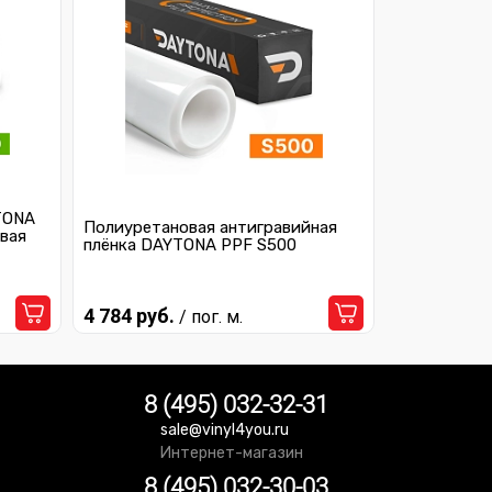
TONA
Полиуретановая антигравийная
вая
плёнка DAYTONA PPF S500
4 784 руб.
/ пог. м.
8 (495) 032-32-31
sale@vinyl4you.ru
Интернет-магазин
8 (495) 032-30-03