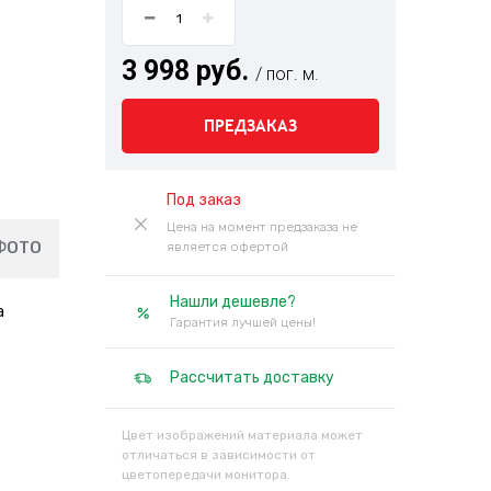
3 998 руб.
/ пог. м.
ПРЕДЗАКАЗ
Под заказ
Цена на момент предзаказа не
ФОТО
является офертой
Нашли дешевле?
а
Гарантия лучшей цены!
Рассчитать доставку
Цвет изображений материала может
отличаться в зависимости от
цветопередачи монитора.