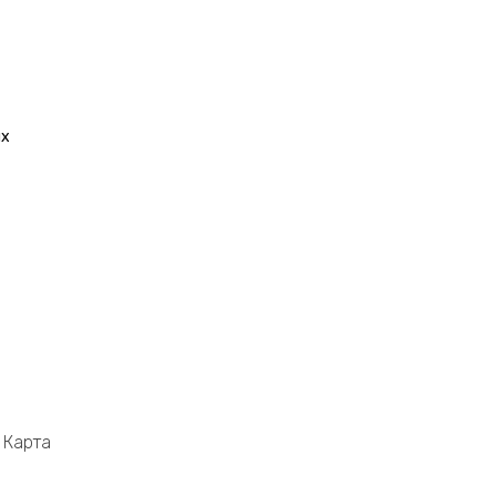
их
Карта