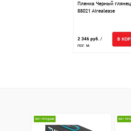
Пленка Черный глянец
88021 Airealease
В КО
2 346 руб.
/
пог. м.
ХИТ ПРОДАЖ
ХИТ ПР