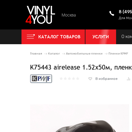
8 (49
Москва
Для Мо
КАТАЛОГ ТОВАРОВ
УСЛУГИ
О ко
Главная
Каталог
Автомобильные пленки
Пленки KPMF
K75443 airelease 1.52х50м, плен
В избранное