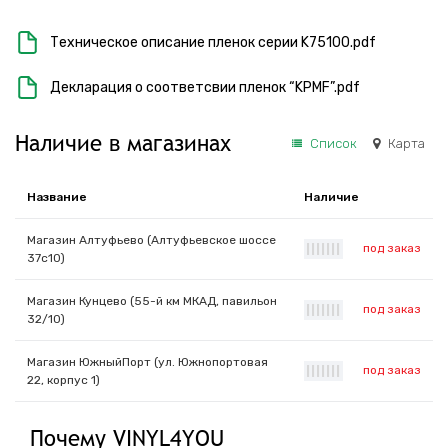
Техническое описание пленок серии K75100.pdf
Декларация о соответсвии пленок “KPMF”.pdf
Наличие в магазинах
Список
Карта
Название
Наличие
Магазин Алтуфьево (Алтуфьевское шоссе
под заказ
|
|
|
|
|
|
|
37с10)
Магазин Кунцево (55-й км МКАД, павильон
под заказ
|
|
|
|
|
|
|
32/10)
Магазин ЮжныйПорт (ул. Южнопортовая
под заказ
|
|
|
|
|
|
|
22, корпус 1)
Почему VINYL4YOU