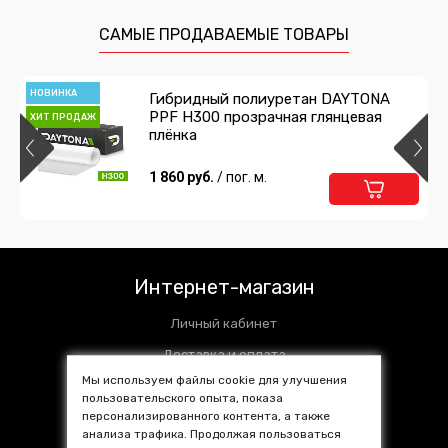
САМЫЕ ПРОДАВАЕМЫЕ ТОВАРЫ
НОВИНКА
Гибридный полиуретан DAYTONA
PPF H300 прозрачная глянцевая
ХИТ ПРОДАЖ
плёнка
1 860 руб.
/ пог. м.
Интернет-магазин
Личный кабинет
Доставка и оплата
Мы используем файлы cookie для улучшения
Установочные центры
пользовательского опыта, показа
персонализированного контента, а также
Контакты
анализа трафика. Продолжая пользоваться
SALE %