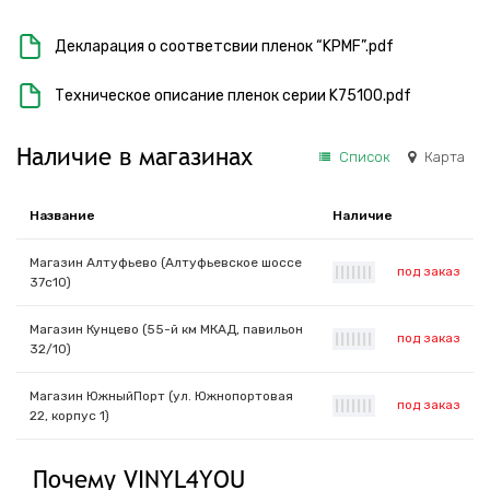
Декларация о соответсвии пленок “KPMF”.pdf
Техническое описание пленок серии K75100.pdf
Наличие в магазинах
Список
Карта
Название
Наличие
Магазин Алтуфьево (Алтуфьевское шоссе
под заказ
|
|
|
|
|
|
|
37с10)
Магазин Кунцево (55-й км МКАД, павильон
под заказ
|
|
|
|
|
|
|
32/10)
Магазин ЮжныйПорт (ул. Южнопортовая
под заказ
|
|
|
|
|
|
|
22, корпус 1)
Почему VINYL4YOU