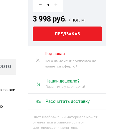
3 998 руб.
/ пог. м.
ПРЕДЗАКАЗ
Под заказ
Цена на момент предзаказа не
ФОТО
является офертой
Нашли дешевле?
Гарантия лучшей цены!
а также
Рассчитать доставку
их
Цвет изображений материала может
отличаться в зависимости от
цветопередачи монитора.