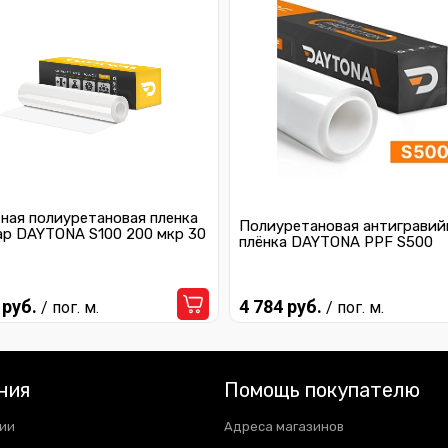
ная полиуретановая пленка
Полиуретановая антигравий
ар DAYTONA S100 200 мкр 30
плёнка DAYTONA PPF S500
 руб.
4 784 руб.
/ пог. м.
/ пог. м.
ния
Помощь покупателю
ии
Адреса магазинов