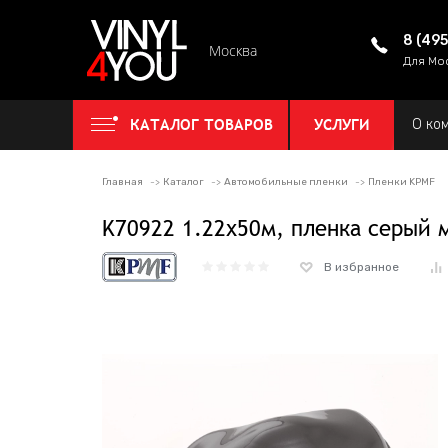
8 (49
Москва
Для Мо
КАТАЛОГ ТОВАРОВ
УСЛУГИ
О ко
Главная
Каталог
Автомобильные пленки
Пленки KPMF
K70922 1.22х50м, пленка серый 
В избранное