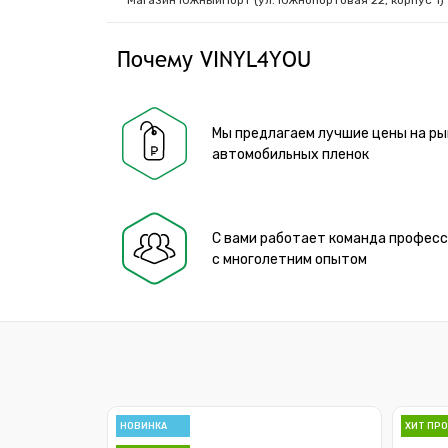
Магазин ЮжныйПорт (ул. Южнопортовая 22, корпус 1)
Почему VINYL4YOU
Мы предлагаем лучшие цены на ры
автомобильных пленок
С вами работает команда профес
с многолетним опытом
НОВИНКА
ХИТ ПР