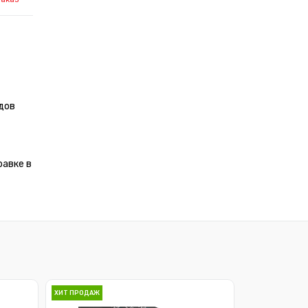
дов
равке в
ХИТ ПРОДАЖ