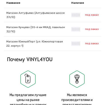
Название
Наличие
Магазин Алтуфьево (Алтуфьевское шоссе
под заказ
|
|
|
|
|
|
|
37с10)
Магазин Кунцево (55-й км МКАД, павильон
под заказ
|
|
|
|
|
|
|
32/10)
Магазин ЮжныйПорт (ул. Южнопортовая
под заказ
|
|
|
|
|
|
|
22, корпус 1)
Почему VINYL4YOU
Мы предлагаем лучшие
Мы являемся
цены на рынке
производителями и
автомобильных пленок
представителями