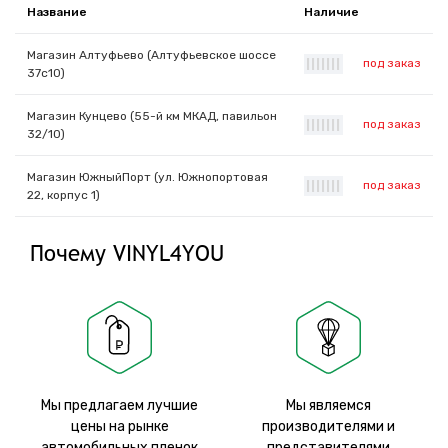
Название
Наличие
Магазин Алтуфьево (Алтуфьевское шоссе
под заказ
|
|
|
|
|
|
|
37с10)
Магазин Кунцево (55-й км МКАД, павильон
под заказ
|
|
|
|
|
|
|
32/10)
Магазин ЮжныйПорт (ул. Южнопортовая
под заказ
|
|
|
|
|
|
|
22, корпус 1)
Почему VINYL4YOU
Мы предлагаем лучшие
Мы являемся
цены на рынке
производителями и
автомобильных пленок
представителями