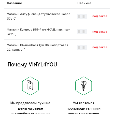
Название
Наличие
Магазин Алтуфьево (Алтуфьевское шоссе
под заказ
|
|
|
|
|
|
|
37с10)
Магазин Кунцево (55-й км МКАД, павильон
под заказ
|
|
|
|
|
|
|
32/10)
Магазин ЮжныйПорт (ул. Южнопортовая
под заказ
|
|
|
|
|
|
|
22, корпус 1)
Почему VINYL4YOU
Мы предлагаем лучшие
Мы являемся
цены на рынке
производителями и
автомобильных пленок
представителями