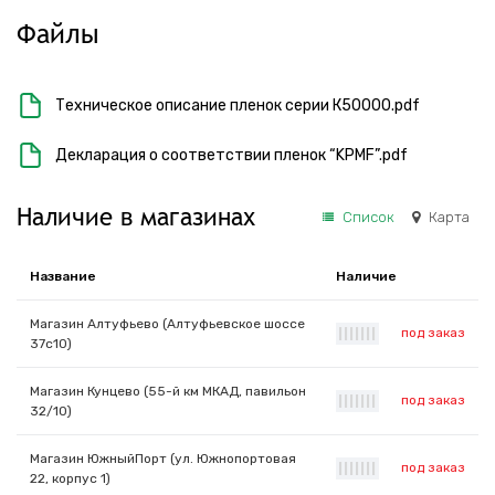
Файлы
Техническое описание пленок серии К50000.pdf
Декларация о соответствии пленок “KPMF”.pdf
Наличие в магазинах
Список
Карта
Название
Наличие
Магазин Алтуфьево (Алтуфьевское шоссе
под заказ
|
|
|
|
|
|
|
37с10)
Магазин Кунцево (55-й км МКАД, павильон
под заказ
|
|
|
|
|
|
|
32/10)
Магазин ЮжныйПорт (ул. Южнопортовая
под заказ
|
|
|
|
|
|
|
22, корпус 1)