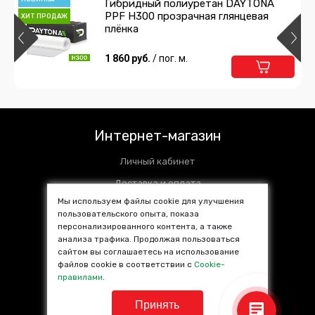
Гибридный полиуретан DAYTONA
PPF H300 прозрачная глянцевая
ХИТ ПРОДАЖ
плёнка
1 860 руб.
/ пог. м.
Интернет-магазин
Личный кабинет
Доставка и оплата
Мы используем файлы cookie для улучшения
Установочные центры
пользовательского опыта, показа
персонализированного контента, а также
Контакты
анализа трафика. Продолжая пользоваться
SALE %
сайтом вы соглашаетесь на использование
файлов cookie в соответствии с
Cookie-
Популярные товары
правилами
.
Принять